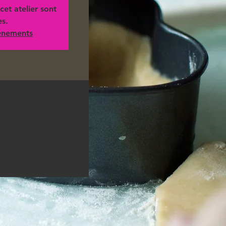
cet atelier sont
es.
vénements