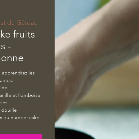
est du Gâteau
e fruits
s -
sonne
s apprendrez les
vantes:
blée
anille et framboise
ises
 douille
ces du number cake