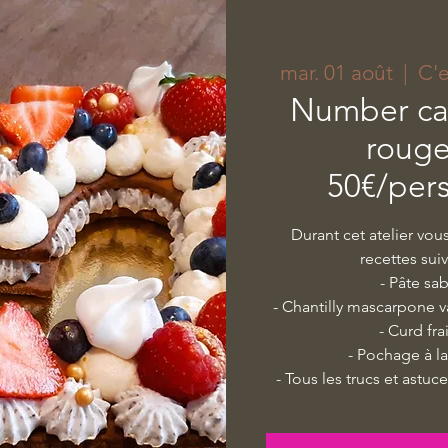
mar. 01 août
  |  
C'
Number cak
rouge
50€/per
Durant cet atelier vou
recettes sui
- Pâte sa
- Chantilly mascarpone v
- Curd fra
- Pochage à la
- Tous les trucs et astu