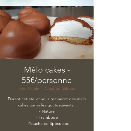
Mélo cakes -
55€/personne
ven. 13 juin
  |  
C'est du Gâteau
Durant cet atelier vous réaliserez des mélo
cakes parmi les goûts suivants :
- Nature
- Framboise
- Pistache ou Spéculoos