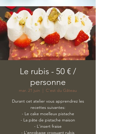
Le rubis - 50 € /
personne
mar. 21 juin
  |  
C'est du Gâteau
Durant cet atelier vous apprendrez les
recettes suivantes:
- Le cake moelleux pistache
- La pâte de pistache maison
- L'insert fraise
- L'enrobage croquant rubis