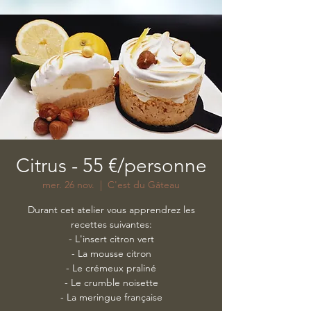
Citrus - 55 €/personne
mer. 26 nov.
  |  
C'est du Gâteau
Durant cet atelier vous apprendrez les
recettes suivantes:
- L'insert citron vert
- La mousse citron
- Le crémeux praliné
- Le crumble noisette
- La meringue française