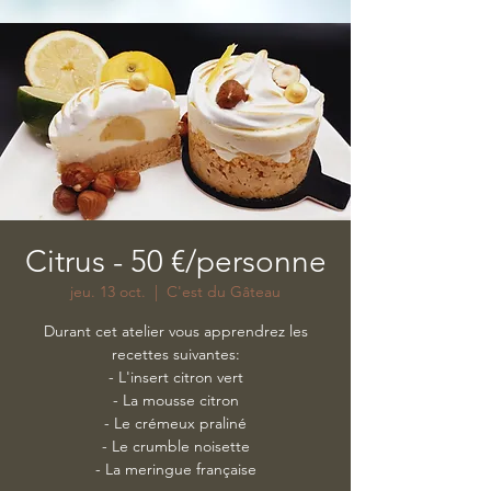
Citrus - 50 €/personne
jeu. 13 oct.
  |  
C'est du Gâteau
Durant cet atelier vous apprendrez les
recettes suivantes:
- L'insert citron vert
- La mousse citron
- Le crémeux praliné
- Le crumble noisette
- La meringue française