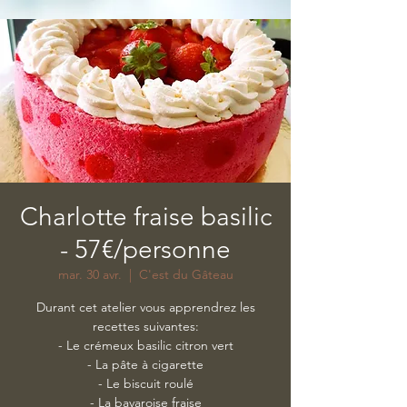
Charlotte fraise basilic
- 57€/personne
mar. 30 avr.
  |  
C'est du Gâteau
Durant cet atelier vous apprendrez les
recettes suivantes:
- Le crémeux basilic citron vert
- La pâte à cigarette
- Le biscuit roulé
- La bavaroise fraise