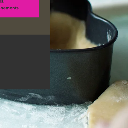
es.
vénements