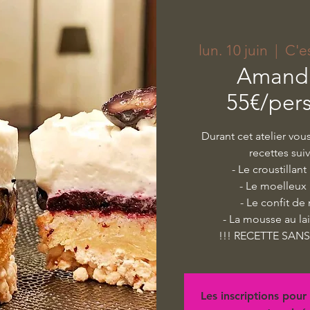
lun. 10 juin
  |  
C'e
Amandi
55€/per
Durant cet atelier vou
recettes sui
- Le croustillant 
- Le moelleu
- Le confit de 
- La mousse au la
!!! RECETTE SANS
Les inscriptions pour 