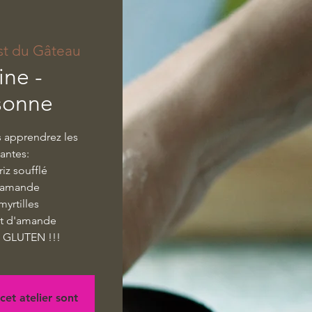
st du Gâteau
ne -
sonne
s apprendrez les
vantes:
riz soufflé
x amande
myrtilles
it d'amande
 GLUTEN !!!
cet atelier sont