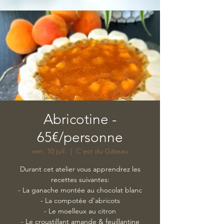
Abricotine -
65€/personne
ven. 10 juil.
  |  
C'est du Gâteau
Durant cet atelier vous apprendrez les
recettes suivantes:
- La ganache montée au chocolat blanc
- La compotée d'abricots
- Le moelleux au citron
- Le croustillant amande & feuillantine