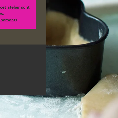
cet atelier sont
es.
vénements