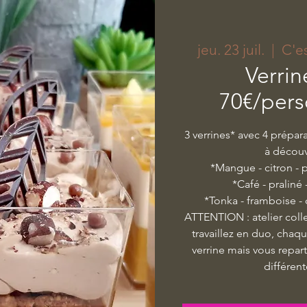
jeu. 23 juil.
  |  
C'e
Verrin
70€/per
3 verrines* avec 4 prépar
à découv
*Mangue - citron - 
*Café - praliné 
*Tonka - framboise - 
ATTENTION : atelier colle
travaillez en duo, chaq
verrine mais vous repart
différent