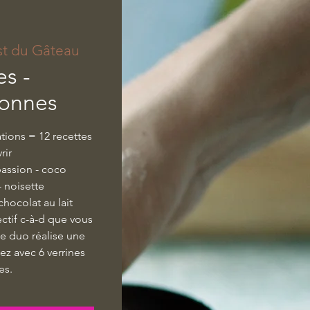
st du Gâteau
es -
sonnes
ations = 12 recettes
rir
passion - coco
- noisette
chocolat au lait
ctif c-à-d que vous
ue duo réalise une
ez avec 6 verrines
es.