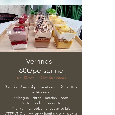
Verrines -
60€/personne
lun. 13 nov.
  |  
C'est du Gâteau
3 verrines* avec 4 préparations = 12 recettes
à découvrir
*Mangue - citron - passion - coco
*Café - praliné - noisette
*Tonka - framboise - chocolat au lait
ATTENTION : atelier collectif c-à-d que vous