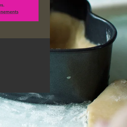
es.
vénements