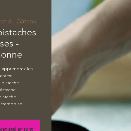
est du Gâteau
pistaches
ses -
sonne
s apprendrez les
vantes:
e pistache
pistache
 pistache
ié framboise
cet atelier sont