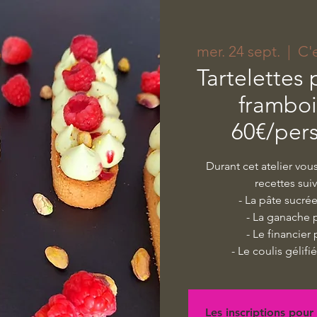
mer. 24 sept.
  |  
C'
Tartelettes 
framboi
60€/per
Durant cet atelier vou
recettes sui
- La pâte sucré
- La ganache 
- Le financier
- Le coulis gélif
Les inscriptions pour 