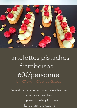
Tartelettes pistaches
framboises -
60€/personne
lun. 07 avr.
  |  
C'est du Gâteau
Durant cet atelier vous apprendrez les
recettes suivantes:
- La pâte sucrée pistache
- La ganache pistache