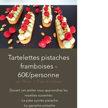
Tartelettes pistaches
framboises -
60€/personne
ven. 04 avr.
  |  
C'est du Gâteau
Durant cet atelier vous apprendrez les
recettes suivantes:
- La pâte sucrée pistache
- La ganache pistache