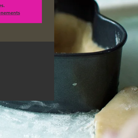
es.
vénements