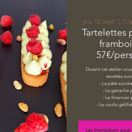
jeu. 12 sept.
  |  
C'
Tartelettes 
framboi
57€/per
Durant cet atelier vou
recettes sui
- La pâte sucré
- La ganache 
- Le financier
- Le coulis gélif
Les inscriptions pour 