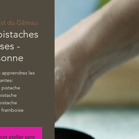
est du Gâteau
pistaches
ses -
sonne
s apprendrez les
vantes:
e pistache
pistache
 pistache
ié framboise
cet atelier sont