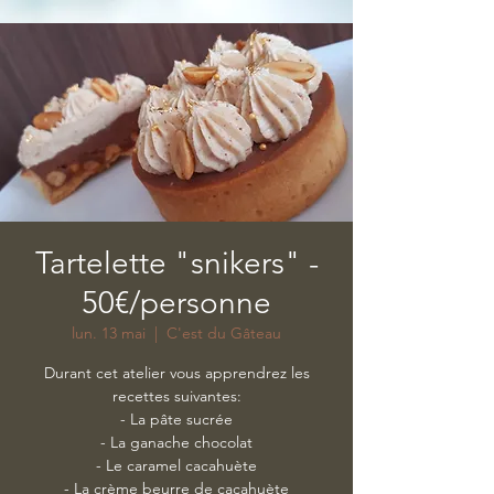
Tartelette "snikers" -
50€/personne
lun. 13 mai
  |  
C'est du Gâteau
Durant cet atelier vous apprendrez les
recettes suivantes:
- La pâte sucrée
- La ganache chocolat
- Le caramel cacahuète
- La crème beurre de cacahuète