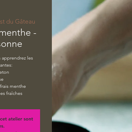
st du Gâteau
 menthe -
sonne
s apprendrez les
vantes:
reton
se
frais menthe
ses fraîches
cet atelier sont
es.