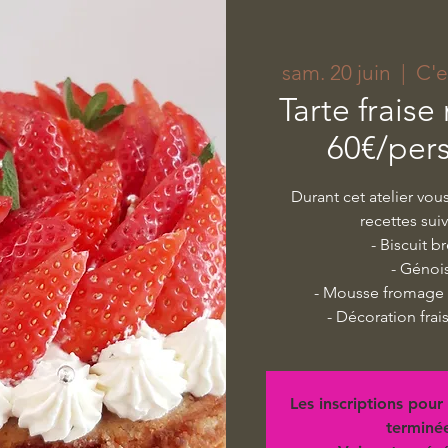
sam. 20 juin
  |  
C'e
Tarte fraise
60€/per
Durant cet atelier vou
recettes sui
- Biscuit b
- Génoi
- Mousse fromage 
- Décoration frai
Les inscriptions pour 
terminé