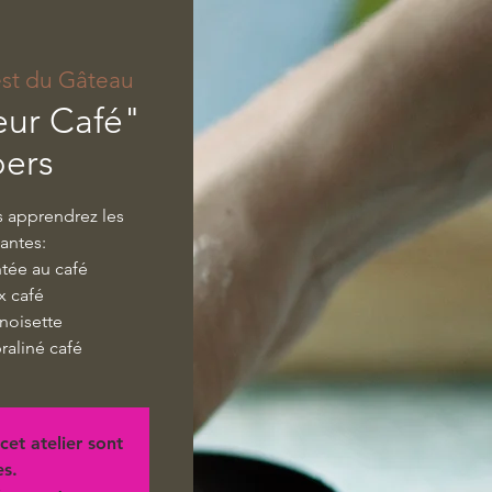
est du Gâteau
eur Café"
pers
us apprendrez les
vantes:
tée au café
x café
noisette
praliné café
cet atelier sont
es.