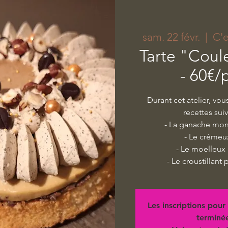
sam. 22 févr.
  |  
C'
Tarte "Coul
- 60€/
Durant cet atelier, vo
recettes sui
- La ganache mon
- Le crémeu
- Le moelleux 
- Le croustillant 
Les inscriptions pour 
terminé