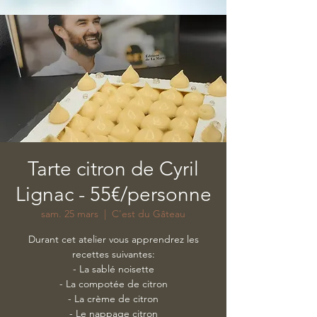
Tarte citron de Cyril
Lignac - 55€/personne
sam. 25 mars
  |  
C'est du Gâteau
Durant cet atelier vous apprendrez les
recettes suivantes:
​- La sablé noisette
- La compotée de citron
- La crème de citron
- Le nappage citron