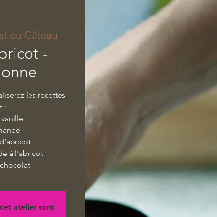
st du Gâteau
bricot -
sonne
aliserez les recettes
s :
vanille
amande
d'abricot
e à l'abricot
 chocolat
cet atelier sont