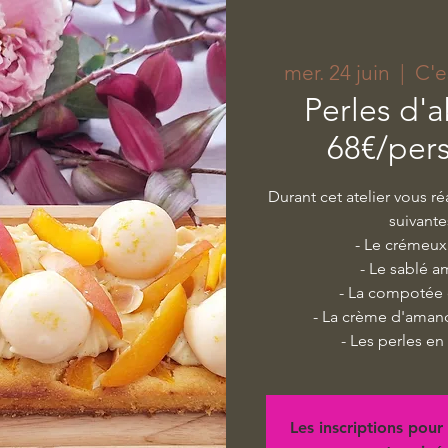
mer. 24 juin
  |  
C'e
Perles d'a
68€/per
Durant cet atelier vous ré
suivante
- Le crémeux 
- Le sablé 
- La compotée 
- La crème d'amand
- Les perles en
Les inscriptions pour 