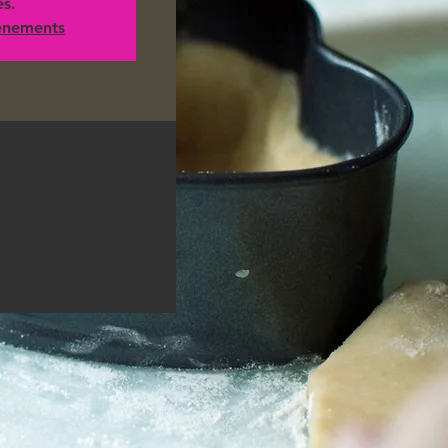
es.
vénements