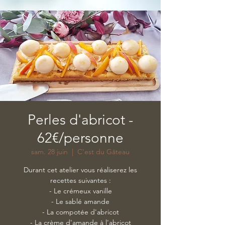
Perles d'abricot -
62€/personne
sam. 28 juin
  |  
C'est du Gâteau
Durant cet atelier vous réaliserez les
recettes suivantes :
- Le crémeux vanille
- Le sablé amande
- La compotée d'abricot
- La crème d'amande à l'abricot