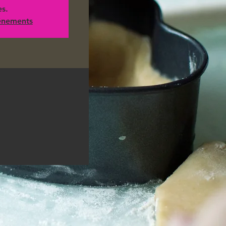
es.
vénements