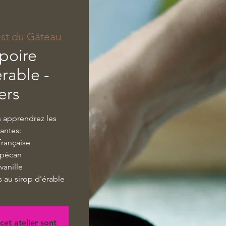
est du Gâteau
poire
rable -
ers
s apprendrez les
vantes:
française
 pécan
 vanille
s au sirop d'érable
cet atelier sont