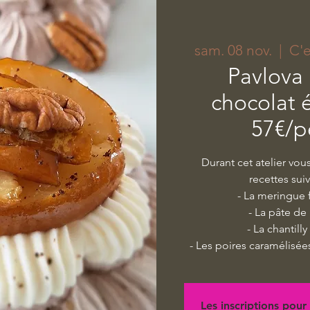
sam. 08 nov.
  |  
C'
Pavlova 
chocolat é
57€/p
Durant cet atelier vou
recettes sui
- La meringue 
- La pâte de
- La chantilly
- Les poires caramélisée
Les inscriptions pour 