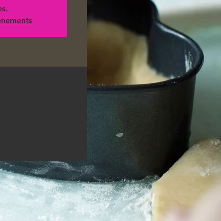
es.
vénements