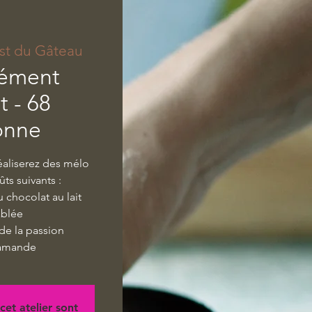
st du Gâteau
nément
 - 68
onne
réaliserez des mélo
ts suivants :
chocolat au lait
ablée
 de la passion
'amande
cet atelier sont