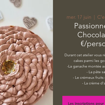
mer. 17 juin
  |  
C'e
Passion
Chocolat
€/pers
Durant cet atelier vous 
cakes parmi les goû
-La ganache montée au 
- La pâte s
- Le crémeux fruits
- La crème d
Les inscriptions pour 