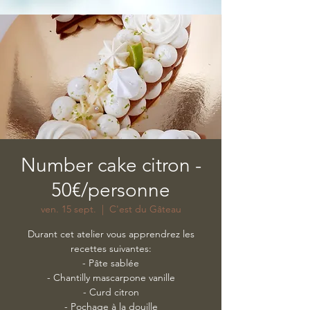
Number cake citron -
50€/personne
ven. 15 sept.
  |  
C'est du Gâteau
Durant cet atelier vous apprendrez les
recettes suivantes:
- Pâte sablée
- Chantilly mascarpone vanille
- Curd citron
- Pochage à la douille