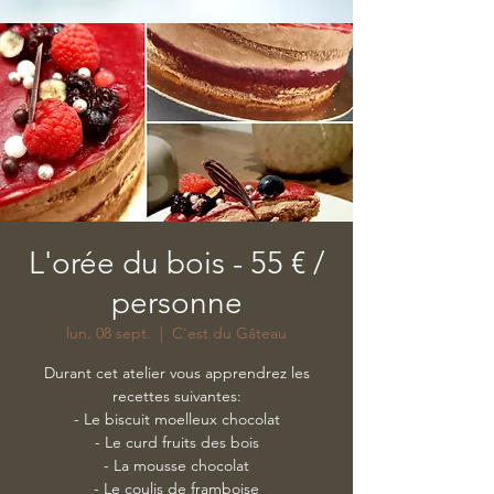
L'orée du bois - 55 € /
personne
lun. 08 sept.
  |  
C'est du Gâteau
Durant cet atelier vous apprendrez les
recettes suivantes:
- Le biscuit moelleux chocolat
- Le curd fruits des bois
- La mousse chocolat
- Le coulis de framboise