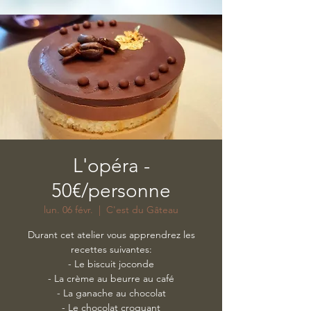
L'opéra -
50€/personne
lun. 06 févr.
  |  
C'est du Gâteau
Durant cet atelier vous apprendrez les
recettes suivantes:
​- Le biscuit joconde
- La crème au beurre au café
- La ganache au chocolat
- Le chocolat croquant