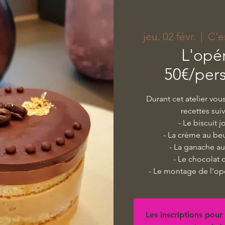
jeu. 02 févr.
  |  
C'e
L'opér
50€/per
Durant cet atelier vou
recettes sui
​- Le biscuit
- La crème au beu
- La ganache au
- Le chocolat 
- Le montage de l'opé
Les inscriptions pour 