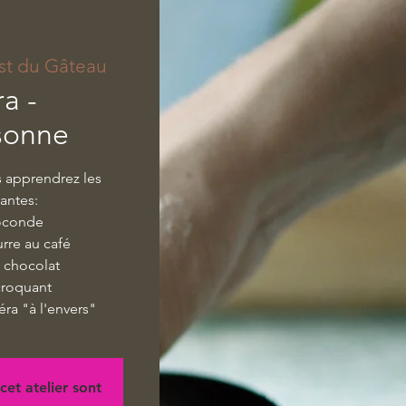
st du Gâteau
a -
sonne
s apprendrez les
vantes:
 joconde
rre au café
 chocolat
croquant
ra "à l'envers"
cet atelier sont