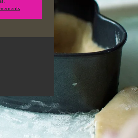
es.
vénements