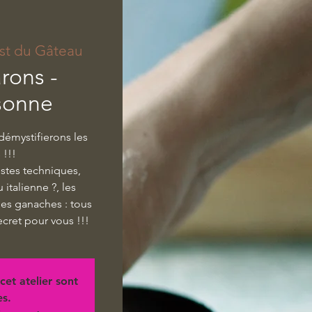
st du Gâteau
rons -
sonne
 démystifierons les
!!!
estes techniques,
italienne ?, les
 les ganaches : tous
ecret pour vous !!!
cet atelier sont
es.