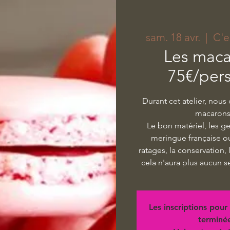
sam. 18 avr.
  |  
C'e
Les maca
75€/per
Durant cet atelier, nous
macarons 
Le bon matériel, les g
meringue française ou 
ratages, la conservation,
cela n'aura plus aucun s
Les inscriptions pour 
terminé