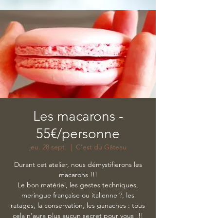
Les macarons -
55€/personne
jeu. 28 sept.
  |  
C'est du Gâteau
Durant cet atelier, nous démystifierons les
macarons !!!
Le bon matériel, les gestes techniques,
meringue française ou italienne ?, les
ratages, la conservation, les ganaches : tous
cela n'aura plus aucun secret pour vous !!!