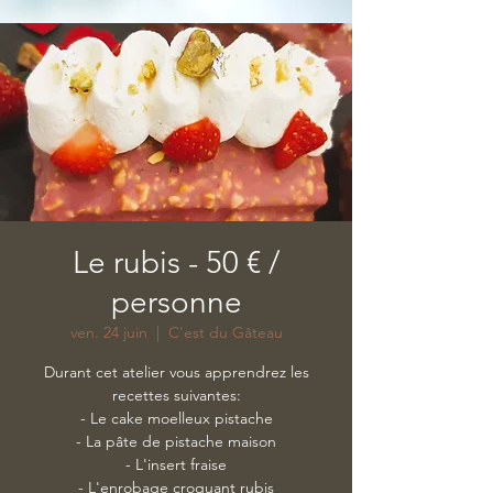
Le rubis - 50 € /
personne
ven. 24 juin
  |  
C'est du Gâteau
Durant cet atelier vous apprendrez les
recettes suivantes:
- Le cake moelleux pistache
- La pâte de pistache maison
- L'insert fraise
- L'enrobage croquant rubis