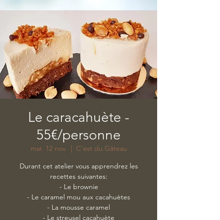
Le caracahuète -
55€/personne
mar. 12 nov.
  |  
C'est du Gâteau
Durant cet atelier vous apprendrez les
recettes suivantes:
- Le brownie
- Le caramel mou aux cacahuètes
- La mousse caramel
- Le streusel cacahuète