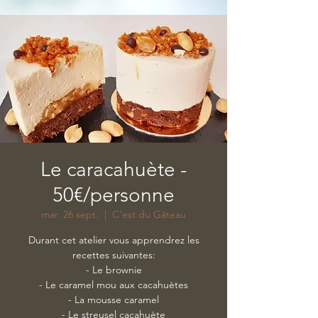
Le caracahuète -
50€/personne
mar. 26 sept.
  |  
C'est du Gâteau
Durant cet atelier vous apprendrez les
recettes suivantes:
- Le brownie
- Le caramel mou aux cacahuètes
- La mousse caramel
- Le streusel cacahuète