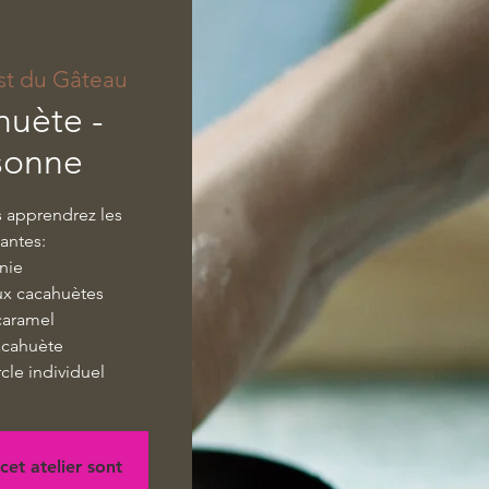
st du Gâteau
huète -
sonne
s apprendrez les
vantes:
nie
ux cacahuètes
caramel
cacahuète
cle individuel
cet atelier sont