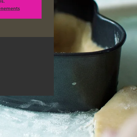
es.
vénements