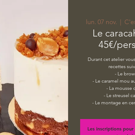
lun. 07 nov.
  |  
C'e
Le caraca
45€/per
Durant cet atelier vou
recettes sui
- Le brow
- Le caramel mou a
- La mousse 
- Le streusel 
- Le montage en cer
Les inscriptions pour 