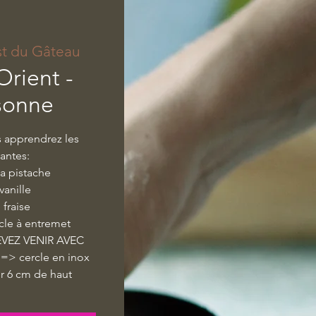
st du Gâteau
Orient -
sonne
s apprendrez les
vantes:
la pistache
vanille
 fraise
cle à entremet
VEZ VENIR AVEC
> cercle en inox
r 6 cm de haut