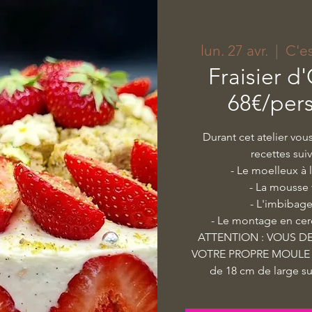
lun. 27 avr.
  |  
C'e
Fraisier d'
68€/per
Durant cet atelier vou
recettes sui
- Le moelleux à 
- La mousse 
- L'imbibage
- Le montage en cer
ATTENTION : VOUS DE
VOTRE PROPRE MOULE =
de 18 cm de large su