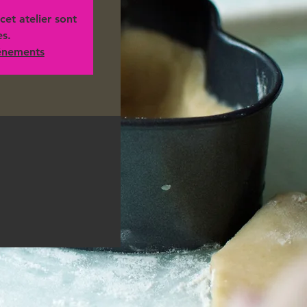
cet atelier sont
es.
vénements