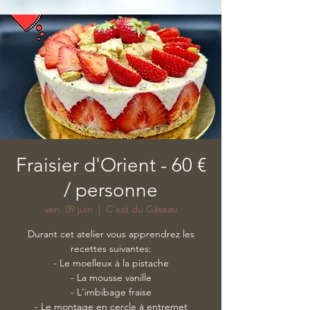
Fraisier d'Orient - 60 €
/ personne
ven. 09 juin
  |  
C'est du Gâteau
Durant cet atelier vous apprendrez les
recettes suivantes:
- Le moelleux à la pistache
- La mousse vanille
- L'imbibage fraise
- Le montage en cercle à entremet