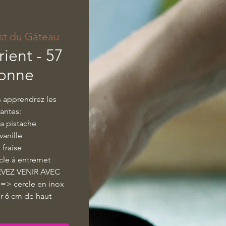
st du Gâteau
rient - 57
sonne
s apprendrez les
vantes:
la pistache
vanille
 fraise
cle à entremet
VEZ VENIR AVEC
> cercle en inox
r 6 cm de haut