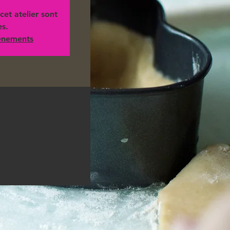
cet atelier sont
es.
vénements