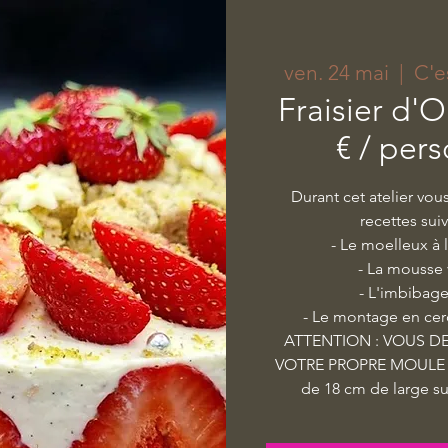
ven. 24 mai
  |  
C'e
Fraisier d'O
€ / per
Durant cet atelier vou
recettes sui
- Le moelleux à 
- La mousse 
- L'imbibage
- Le montage en cer
ATTENTION : VOUS DE
VOTRE PROPRE MOULE =
de 18 cm de large su