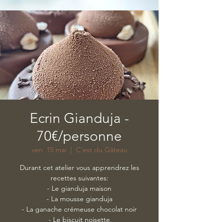
Ecrin Gianduja -
70€/personne
ven. 15 mai
  |  
C'est du Gâteau
Durant cet atelier vous apprendrez les
recettes suivantes:
- Le gianduja maison
- La mousse gianduja
- La ganache crémeuse chocolat noir
- Le biscuit noisette