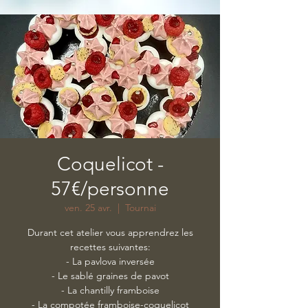
Coquelicot -
57€/personne
ven. 25 avr.
  |  
Tournai
Durant cet atelier vous apprendrez les
recettes suivantes:
- La pavlova inversée
- Le sablé graines de pavot
- La chantilly framboise
- La compotée framboise-coquelicot