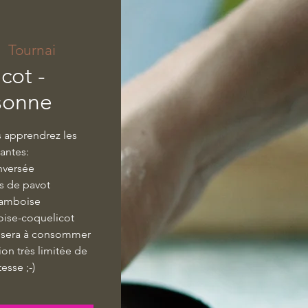
|  
Tournai
cot -
sonne
s apprendrez les
vantes:
inversée
es de pavot
framboise
oise-coquelicot
 sera à consommer
on très limitée de
esse ;-)