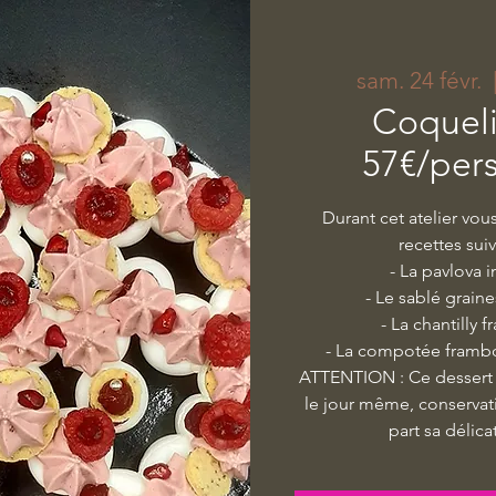
sam. 24 févr.
  
Coqueli
57€/per
Durant cet atelier vou
recettes sui
- La pavlova 
- Le sablé grain
- La chantilly 
- La compotée framb
ATTENTION : Ce dessert
le jour même, conservati
part sa délicat