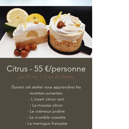
Citrus - 55 €/personne
jeu. 27 nov.
  |  
C'est du Gâteau
Durant cet atelier vous apprendrez les
recettes suivantes:
- L'insert citron vert
- La mousse citron
- Le crémeux praliné
- Le crumble noisette
- La meringue française