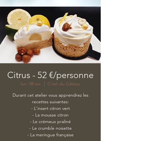
Citrus - 52 €/personne
lun. 08 avr.
  |  
C'est du Gâteau
Durant cet atelier vous apprendrez les
recettes suivantes:
- L'insert citron vert
- La mousse citron
- Le crémeux praliné
- Le crumble noisette
- La meringue française