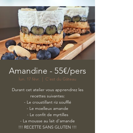
Amandine - 55€/pers
lun. 17 févr.
  |  
C'est du Gâteau
Durant cet atelier vous apprendrez les
recettes suivantes:
- Le croustillant riz soufflé
- Le moelleux amande
- Le confit de myrtilles
- La mousse au lait d'amande
!!! RECETTE SANS GLUTEN !!!